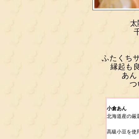
太
ふたくちサ
縁起も
あん
つ
小倉あん
北海道産の厳
高級小豆を使