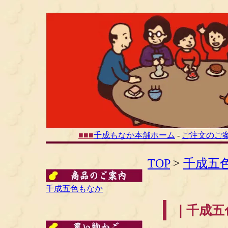
■
■
■
千成もなか本舗ホーム
-
ご注文のご
TOP
>
千成五
千成五色もなか
｜千成五