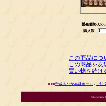
販売価格
3,60
購入数
この商品につ
この商品を友
買い物を続け
■
■
■
千成もなか本舗ホーム
-
ご注
(C)Copyraight 