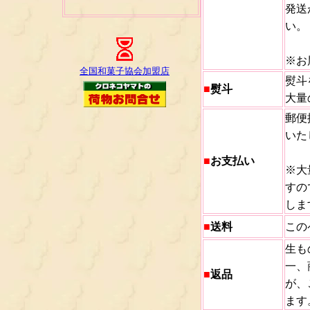
発送
い。
※お
全国和菓子協会加盟店
熨斗
■
熨斗
大量
郵便
いた
■
お支払い
※大
すの
しま
■
送料
この
生も
一、
■
返品
が、
ます