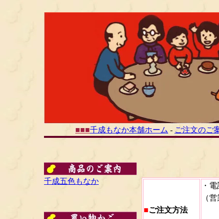
■
■
■
千成もなか本舗ホーム
-
ご注文のご
千成五色もなか
・電
（営
■
ご注文
方法