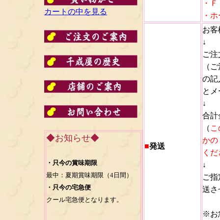
・Ｆ
カートの中を見る
・ホ
お客
↓
ご注
（ご
の記
とメ
↓
合計
（
こ
◆お知らせ◆
かの
■
発送
くだ
・只今の賞味期限
↓
最中：夏期賞味期限（4日間）
ご指
・只今の宅急便
送さ
クール宅急便となります。
※お