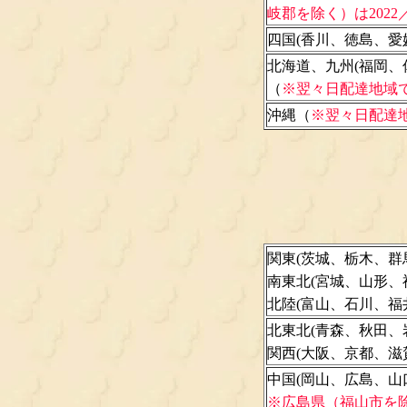
岐郡を除く）は2022
四国(香川、徳島、愛
北海道、九州(福岡
（
※翌々日配達地域
沖縄（
※翌々日配達
関東(茨城、栃木、群
南東北(宮城、山形、
北陸(富山、石川、福
北東北(青森、秋田、
関西(大阪、京都、
中国(岡山、広島、山
※広島県（福山市を