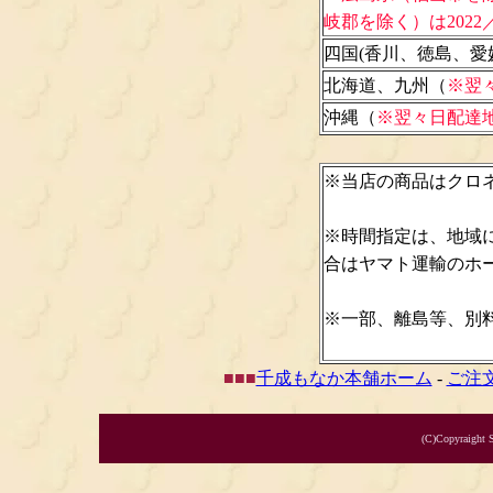
岐郡を除く）は2022
四国(香川、徳島、愛
北海道、九州（
※翌
沖縄（
※翌々日配達
※当店の商品はクロ
※時間指定は、地域
合はヤマト運輸のホ
※一部、離島等、別
■
■
■
千成もなか本舗ホーム
-
ご注
(C)Copyraight 