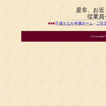
是非、お近
従業員
■
■
■
千成もなか本舗ホーム
-
ご注
(C)Copyraight 