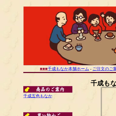
■
■
■
千成もなか本舗ホーム
-
ご注文のご
千成も
千成五色もなか